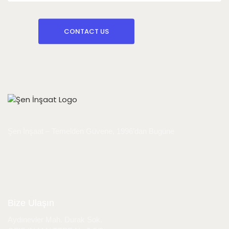
CONTACT US
Şen İnşaat – Temelden Güvene, 1996’dan Bugüne
Bize Ulaşın
Aydınevler Mah. Durak Sok.