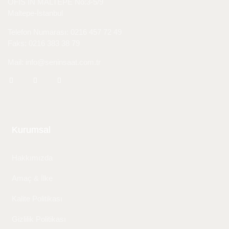
OFIS IN MALTEPE No:3-5/9
Maltepe-İstanbul
Telefon Numarası: 0216 457 72 49
Faks: 0216 383 38 79
Mail: info@seninsaat.com.tr
Kurumsal
Hakkımızda
Amaç & İlke
Kalite Politikası
Gizlilik Politikası