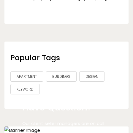
Popular Tags
APARTMENT
BUILDINGS
DESIGN
KEYWORD
Have Question?
Our client seller managers are on call
24/7 to answer your question