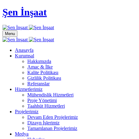
Şen İnşaat
Menu
Anasayfa
Kurumsal
Hakkımızda
Amaç & İlke
Kalite Politikası
Gizlilik Politikası
Referanslar
Hizmetlerimiz
Mühendislik Hizmetleri
Proje Yönetimi
Taahhüt Hizmetleri
Projelerimiz
Devam Eden Projelerimiz
Dizayn İşlerimiz
Tamamlanan Projelerimiz
Medya